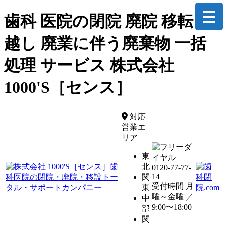
歯科 医院の閉院 廃院 移転 引
越し 廃業に伴う廃棄物 一括
処理 サービス 株式会社
1000'S［センス］
対応
営業エ
リア
東
北
0120-77-77-
14
関
受付時間 月
東
曜～金曜 ／
中
9:00〜18:00
部
関