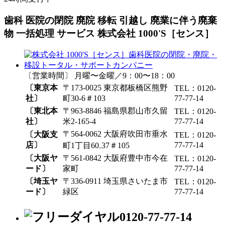
歯科 医院の閉院 廃院 移転 引越し 廃業に伴う廃棄
物 一括処理 サービス 株式会社 1000'S［センス］
〔営業時間〕 月曜〜金曜／9：00〜18：00
〔東京本
〒173-0025 東京都板橋区熊野
TEL：0120-
社〕
町30-6＃103
77-77-14
〔東北本
〒963-8846 福島県郡山市久留
TEL：0120-
社〕
米2-165-4
77-77-14
〒564-0062 大阪府吹田市垂水
〔大阪支
TEL：0120-
店〕
77-77-14
町1丁目60₋37＃105
〔大阪ヤ
〒561-0842 大阪府豊中市今在
TEL：0120-
ード〕
家町
77-77-14
〔埼玉ヤ
〒336-0911 埼玉県さいたま市
TEL：0120-
ード〕
緑区
77-77-14
0120-77-77-14