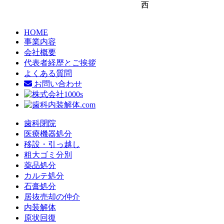
西
HOME
事業内容
会社概要
代表者経歴とご挨拶
よくある質問
お問い合わせ
歯科閉院
医療機器処分
移設・引っ越し
粗大ゴミ分別
薬品処分
カルテ処分
石膏処分
居抜売却の仲介
内装解体
原状回復