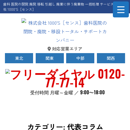
歯科 医院の閉院 廃院 移転 引越し 廃業に伴う廃棄物 一括処理 サービス 株式会
社 1000'S［センス］
対応営業エリア
東北
関東
中部
関西
0120-
77-77-14
受付時間 月曜～金曜 ／ 9:00〜18:00
カテゴリー:
代表コラム