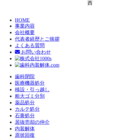
西
HOME
事業内容
会社概要
代表者経歴とご挨拶
よくある質問
お問い合わせ
歯科閉院
医療機器処分
移設・引っ越し
粗大ゴミ分別
薬品処分
カルテ処分
石膏処分
居抜売却の仲介
内装解体
原状回復