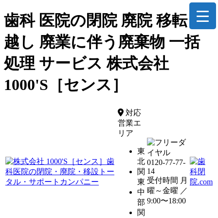
歯科 医院の閉院 廃院 移転 引
越し 廃業に伴う廃棄物 一括
処理 サービス 株式会社
1000'S［センス］
対応
営業エ
リア
東
北
0120-77-77-
14
関
受付時間 月
東
曜～金曜 ／
中
9:00〜18:00
部
関