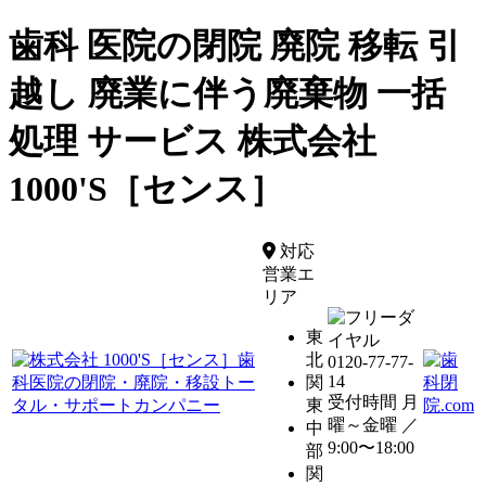
歯科 医院の閉院 廃院 移転 引
越し 廃業に伴う廃棄物 一括
処理 サービス 株式会社
1000'S［センス］
対応
営業エ
リア
東
北
0120-77-77-
14
関
受付時間 月
東
曜～金曜 ／
中
9:00〜18:00
部
関