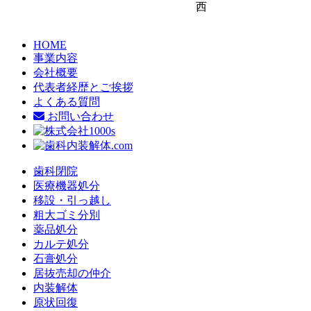
西
HOME
事業内容
会社概要
代表者経歴とご挨拶
よくある質問
お問い合わせ
歯科閉院
医療機器処分
移設・引っ越し
粗大ゴミ分別
薬品処分
カルテ処分
石膏処分
居抜売却の仲介
内装解体
原状回復