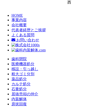
西
HOME
事業内容
会社概要
代表者経歴とご挨拶
よくある質問
お問い合わせ
歯科閉院
医療機器処分
移設・引っ越し
粗大ゴミ分別
薬品処分
カルテ処分
石膏処分
居抜売却の仲介
内装解体
原状回復