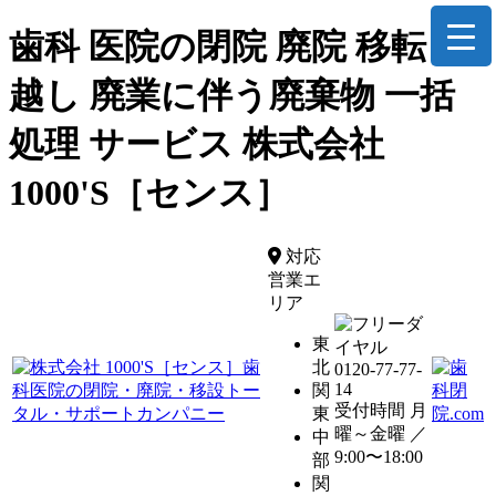
歯科 医院の閉院 廃院 移転 引
越し 廃業に伴う廃棄物 一括
処理 サービス 株式会社
1000'S［センス］
対応
営業エ
リア
東
北
0120-77-77-
14
関
受付時間 月
東
曜～金曜 ／
中
9:00〜18:00
部
関