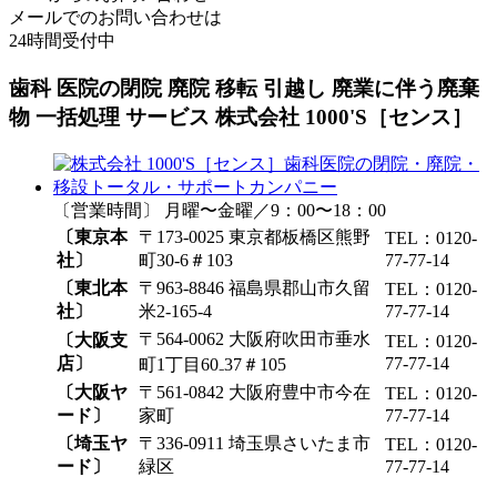
メールでのお問い合わせは
24時間受付中
歯科 医院の閉院 廃院 移転 引越し 廃業に伴う廃棄
物 一括処理 サービス 株式会社 1000'S［センス］
〔営業時間〕 月曜〜金曜／9：00〜18：00
〔東京本
〒173-0025 東京都板橋区熊野
TEL：0120-
社〕
町30-6＃103
77-77-14
〔東北本
〒963-8846 福島県郡山市久留
TEL：0120-
社〕
米2-165-4
77-77-14
〒564-0062 大阪府吹田市垂水
〔大阪支
TEL：0120-
店〕
77-77-14
町1丁目60₋37＃105
〔大阪ヤ
〒561-0842 大阪府豊中市今在
TEL：0120-
ード〕
家町
77-77-14
〔埼玉ヤ
〒336-0911 埼玉県さいたま市
TEL：0120-
ード〕
緑区
77-77-14