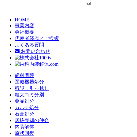
西
HOME
事業内容
会社概要
代表者経歴とご挨拶
よくある質問
お問い合わせ
歯科閉院
医療機器処分
移設・引っ越し
粗大ゴミ分別
薬品処分
カルテ処分
石膏処分
居抜売却の仲介
内装解体
原状回復