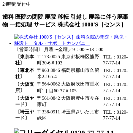
24時間受付中
歯科 医院の閉院 廃院 移転 引越し 廃業に伴う廃棄
物 一括処理 サービス 株式会社 1000'S［センス］
〔営業時間〕 月曜〜金曜／9：00〜18：00
〔東京本
〒173-0025 東京都板橋区熊野
TEL：0120-
社〕
町30-6＃103
77-77-14
〔東北本
〒963-8846 福島県郡山市久留
TEL：0120-
社〕
米2-165-4
77-77-14
〒564-0062 大阪府吹田市垂水
〔大阪支
TEL：0120-
店〕
77-77-14
町1丁目60₋37＃105
〔大阪ヤ
〒561-0842 大阪府豊中市今在
TEL：0120-
ード〕
家町
77-77-14
〔埼玉ヤ
〒336-0911 埼玉県さいたま市
TEL：0120-
ード〕
緑区
77-77-14
0120-77-77-14