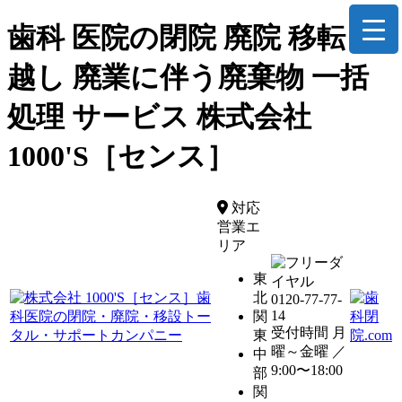
歯科 医院の閉院 廃院 移転 引
越し 廃業に伴う廃棄物 一括
処理 サービス 株式会社
1000'S［センス］
対応
営業エ
リア
東
北
0120-77-77-
14
関
受付時間 月
東
曜～金曜 ／
中
9:00〜18:00
部
関