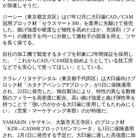
が加速しそうだ。
ジーシー（東京都文京区）は17年12月に大臼歯CAD／CAM
冠用ブロック材「セラスマート300」を業界に先駆けて発売
した。曲げ強度や硬度など物性を高めたほか、充填剤（フィ
ラー）の微粒子を均一に分散して微粒子の脱落を抑え、ツヤ
を長く保てる。
自社の加工機で製造するタイプを対象に2年間保証を採用し
た。「これからCAD／CAM冠を始めようとしている技工所
などでも安心して使ってほしい」としている。
クラレノリタケデンタル（東京都千代田区）は大臼歯向けブ
ロック材「カタナアベンシアPブロック」が1日に保険適用
され、22日に発売した。独自製法により、特性の異なる数種
類のフィラーを高密度に配合。高い曲げ強度と曲げ弾性率を
持つことで「強い力がかかる大臼歯に使用してもたわみにく
い」（営業・マーケティング本部）のが特徴だ。
YAMAKIN（ヤマキン、大阪市天王寺区）のブロック材
「KZR―CADHRブロック3ガンマシータ」も1日に保険適用
され、2月1日に発売する予定だ。大臼歯に適した高強度に加