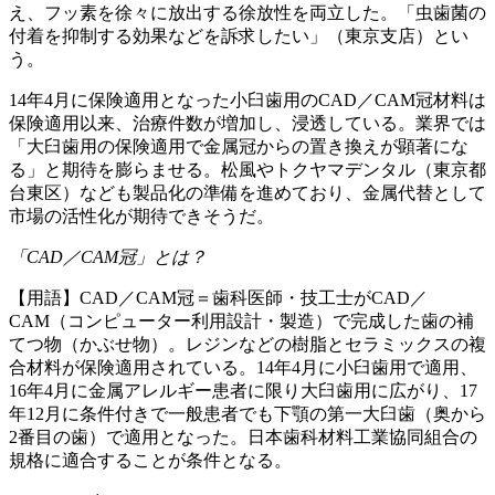
え、フッ素を徐々に放出する徐放性を両立した。「虫歯菌の
付着を抑制する効果などを訴求したい」（東京支店）とい
う。
14年4月に保険適用となった小臼歯用のCAD／CAM冠材料は
保険適用以来、治療件数が増加し、浸透している。業界では
「大臼歯用の保険適用で金属冠からの置き換えが顕著にな
る」と期待を膨らませる。松風やトクヤマデンタル（東京都
台東区）なども製品化の準備を進めており、金属代替として
市場の活性化が期待できそうだ。
「CAD／CAM冠」とは？
【用語】CAD／CAM冠＝歯科医師・技工士がCAD／
CAM（コンピューター利用設計・製造）で完成した歯の補
てつ物（かぶせ物）。レジンなどの樹脂とセラミックスの複
合材料が保険適用されている。14年4月に小臼歯用で適用、
16年4月に金属アレルギー患者に限り大臼歯用に広がり、17
年12月に条件付きで一般患者でも下顎の第一大臼歯（奥から
2番目の歯）で適用となった。日本歯科材料工業協同組合の
規格に適合することが条件となる。