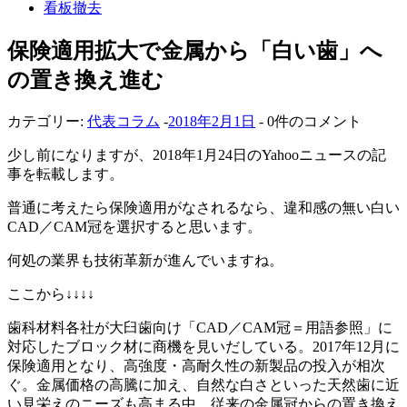
看板撤去
保険適用拡大で金属から「白い歯」へ
の置き換え進む
カテゴリー:
代表コラム
-
2018年2月1日
- 0件のコメント
少し前になりますが、2018年1月24日のYahooニュースの記
事を転載します。
普通に考えたら保険適用がなされるなら、違和感の無い白い
CAD／CAM冠を選択すると思います。
何処の業界も技術革新が進んでいますね。
ここから↓↓↓↓
歯科材料各社が大臼歯向け「CAD／CAM冠＝用語参照」に
対応したブロック材に商機を見いだしている。2017年12月に
保険適用となり、高強度・高耐久性の新製品の投入が相次
ぐ。金属価格の高騰に加え、自然な白さといった天然歯に近
い見栄えのニーズも高まる中、従来の金属冠からの置き換え