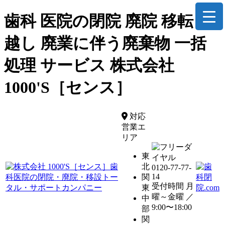
歯科 医院の閉院 廃院 移転 引
越し 廃業に伴う廃棄物 一括
処理 サービス 株式会社
1000'S［センス］
対応
営業エ
リア
東
北
0120-77-77-
14
関
受付時間 月
東
曜～金曜 ／
中
9:00〜18:00
部
関