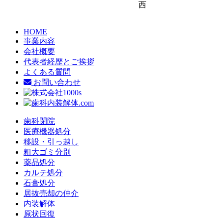
西
HOME
事業内容
会社概要
代表者経歴とご挨拶
よくある質問
お問い合わせ
歯科閉院
医療機器処分
移設・引っ越し
粗大ゴミ分別
薬品処分
カルテ処分
石膏処分
居抜売却の仲介
内装解体
原状回復