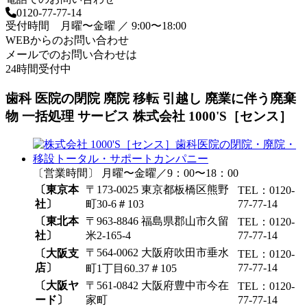
0120-77-77-14
受付時間 月曜〜金曜 ／ 9:00〜18:00
WEBからのお問い合わせ
メールでのお問い合わせは
24時間受付中
歯科 医院の閉院 廃院 移転 引越し 廃業に伴う廃棄
物 一括処理 サービス 株式会社 1000'S［センス］
〔営業時間〕 月曜〜金曜／9：00〜18：00
〔東京本
〒173-0025 東京都板橋区熊野
TEL：0120-
社〕
町30-6＃103
77-77-14
〔東北本
〒963-8846 福島県郡山市久留
TEL：0120-
社〕
米2-165-4
77-77-14
〒564-0062 大阪府吹田市垂水
〔大阪支
TEL：0120-
店〕
77-77-14
町1丁目60₋37＃105
〔大阪ヤ
〒561-0842 大阪府豊中市今在
TEL：0120-
ード〕
家町
77-77-14