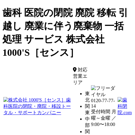
歯科 医院の閉院 廃院 移転 引
越し 廃業に伴う廃棄物 一括
処理 サービス 株式会社
1000'S［センス］
対応
営業エ
リア
東
北
0120-77-77-
14
関
受付時間 月
東
曜～金曜 ／
中
9:00〜18:00
部
関