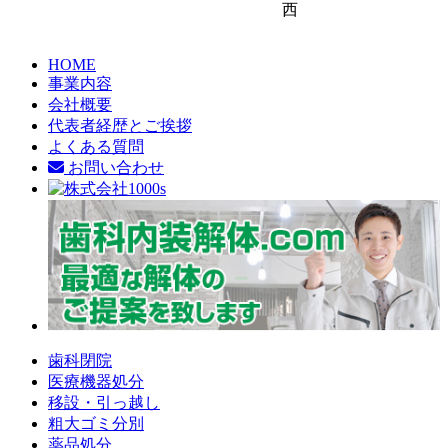
西
HOME
事業内容
会社概要
代表者経歴とご挨拶
よくある質問
お問い合わせ
歯科閉院
医療機器処分
移設・引っ越し
粗大ゴミ分別
薬品処分