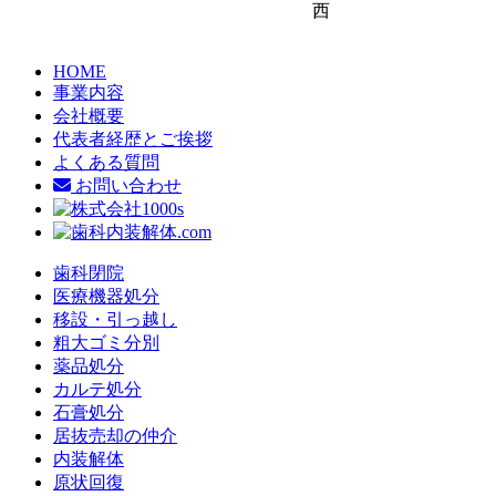
西
HOME
事業内容
会社概要
代表者経歴とご挨拶
よくある質問
お問い合わせ
歯科閉院
医療機器処分
移設・引っ越し
粗大ゴミ分別
薬品処分
カルテ処分
石膏処分
居抜売却の仲介
内装解体
原状回復