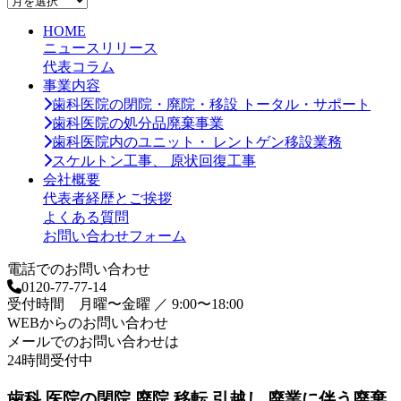
ー
HOME
カ
ニュースリリース
イ
代表コラム
ブ
事業内容
歯科医院の閉院・廃院・移設 トータル・サポート
歯科医院の処分品廃棄事業
歯科医院内のユニット・ レントゲン移設業務
スケルトン工事、 原状回復工事
会社概要
代表者経歴とご挨拶
よくある質問
お問い合わせフォーム
電話でのお問い合わせ
0120-77-77-14
受付時間 月曜〜金曜 ／ 9:00〜18:00
WEBからのお問い合わせ
メールでのお問い合わせは
24時間受付中
歯科 医院の閉院 廃院 移転 引越し 廃業に伴う廃棄