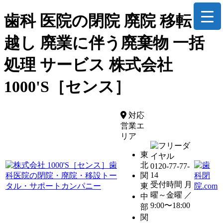
歯科 医院の閉院 廃院 移転 引
越し 廃業に伴う廃棄物 一括
処理 サービス 株式会社
1000'S［センス］
対応
営業エ
リア
東
北
0120-77-77-
14
関
受付時間 月
東
曜～金曜 ／
中
9:00〜18:00
部
関