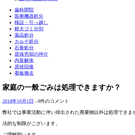
歯科閉院
医療機器処分
移設・引っ越し
粗大ゴミ分別
薬品処分
カルテ処分
石膏処分
居抜売却の仲介
内装解体
原状回復
看板撤去
家庭の一般ごみは処理できますか？
2018年10月1日
- 0件のコメント
弊社では事業活動に伴い排出された廃棄物以外は処理できま
法的な制限がございます。
ご理解願います。