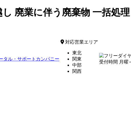
越し 廃業に伴う廃棄物 一括処理 サ
対応営業エリア
東北
関東
受付時間 月曜～金
中部
関西