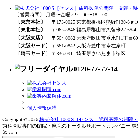
〔営業時間〕 月曜〜金曜／9：00〜18：00
〔東京本社〕
〒173-0025 東京都板橋区熊野町30-6＃1
〔東北本社〕
〒963-8846 福島県郡山市久留米2-165-4
〔大阪支店〕
〒564-0062 大阪府吹田市垂水町1丁目60₋
〔大阪ヤード〕
〒561-0842 大阪府豊中市今在家町
〔埼玉ヤード〕
〒336-0911 埼玉県さいたま市緑区
0120-77-77-14
個人情報保護
Copyright © 2026
株式会社 1000'S［センス］歯科医院の閉
歯科医院専門の閉院・廃院のトータルサポートカンパニー 株式会社
体.com