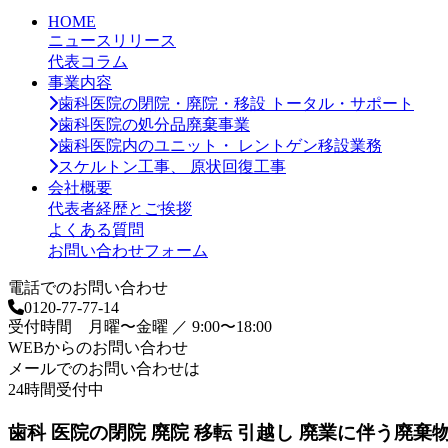
ー
HOME
カ
ニュースリリース
イ
代表コラム
ブ
事業内容
歯科医院の閉院・廃院・移設 トータル・サポート
歯科医院の処分品廃棄事業
歯科医院内のユニット・ レントゲン移設業務
スケルトン工事、 原状回復工事
会社概要
代表者経歴とご挨拶
よくある質問
お問い合わせフォーム
電話でのお問い合わせ
0120-77-77-14
受付時間 月曜〜金曜 ／ 9:00〜18:00
WEBからのお問い合わせ
メールでのお問い合わせは
24時間受付中
歯科 医院の閉院 廃院 移転 引越し 廃業に伴う廃棄物 