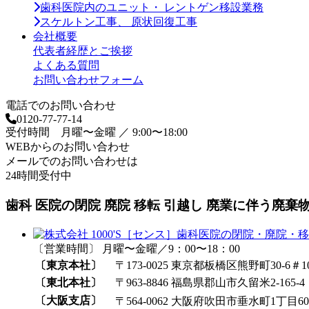
歯科医院内のユニット・ レントゲン移設業務
スケルトン工事、 原状回復工事
会社概要
代表者経歴とご挨拶
よくある質問
お問い合わせフォーム
電話でのお問い合わせ
0120-77-77-14
受付時間 月曜〜金曜 ／ 9:00〜18:00
WEBからのお問い合わせ
メールでのお問い合わせは
24時間受付中
歯科 医院の閉院 廃院 移転 引越し 廃業に伴う廃棄物 
〔営業時間〕 月曜〜金曜／9：00〜18：00
〔東京本社〕
〒173-0025 東京都板橋区熊野町30-6＃1
〔東北本社〕
〒963-8846 福島県郡山市久留米2-165-4
〔大阪支店〕
〒564-0062 大阪府吹田市垂水町1丁目60₋