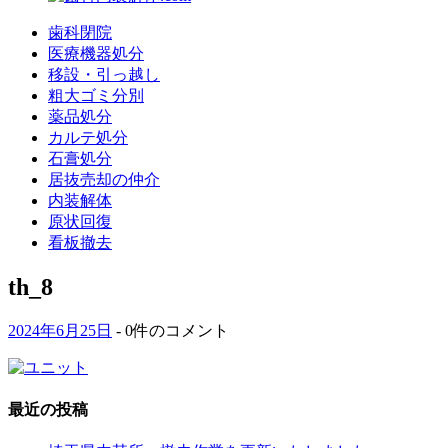
歯科閉院
医療機器処分
移設・引っ越し
粗大ゴミ分別
薬品処分
カルテ処分
石膏処分
居抜売却の仲介
内装解体
原状回復
看板撤去
th_8
2024年6月25日
- 0件のコメント
最近の投稿