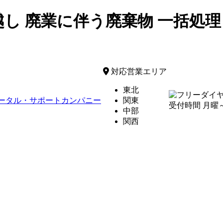
越し 廃業に伴う廃棄物 一括処理 サ
対応営業エリア
東北
関東
受付時間 月曜～金
中部
関西